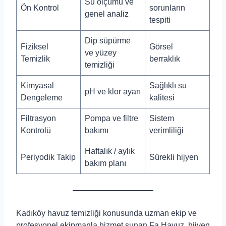
Su ölçümü ve
Ön Kontrol
sorunların
genel analiz
tespiti
Dip süpürme
Fiziksel
Görsel
ve yüzey
Temizlik
berraklık
temizliği
Kimyasal
Sağlıklı su
pH ve klor ayarı
Dengeleme
kalitesi
Filtrasyon
Pompa ve filtre
Sistem
Kontrolü
bakımı
verimliliği
Haftalık / aylık
Periyodik Takip
Sürekli hijyen
bakım planı
Kadıköy havuz temizliği konusunda uzman ekip ve
profesyonel ekipmanla hizmet sunan Fa Havuz, hijyen